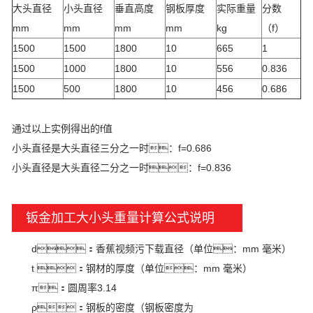
大头直径
小头直径
垂直高度
钢板厚度
实际重量
分数
mm
mm
mm
mm
kg
（f）
1500
1500
1800
10
665
1
1500
1000
1800
10
556
0.836
1500
500
1800
10
456
0.686
通过以上实例得出的f值
小头直径是大头直径三分之一时：f=0.686
小头直径是大头直径二分之一时：f=0.836
钣金加工大小头重量计算公式说明
d：香蕉视频污下载直径（单位：mm 毫米）
t ：钢材的厚度（单位：mm 毫米）
π：圆周率3.14
ρ：钢板的密度（钢板密度为