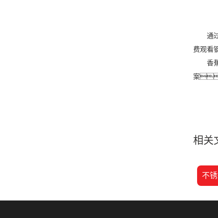
通过水
费观看
香蕉视
案
相关
不锈