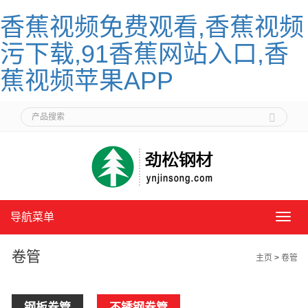
香蕉视频免费观看,香蕉视频
污下载,91香蕉网站入口,香
蕉视频苹果APP
导航菜单
导
航
菜
卷管
主页
>
卷管
单
钢板卷管
不锈钢卷管